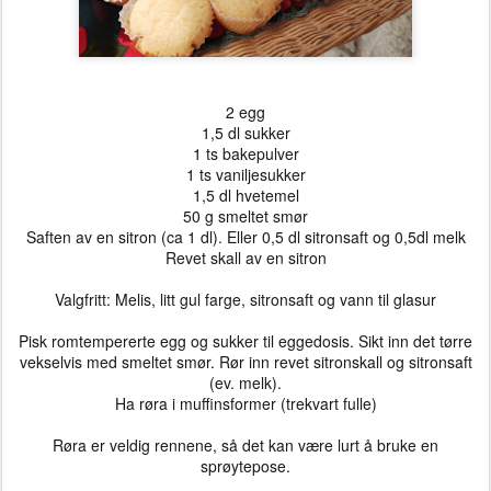
2 egg
1,5 dl sukker
1 ts bakepulver
1 ts vaniljesukker
1,5 dl hvetemel
50 g smeltet smør
Saften av en sitron (ca 1 dl). Eller 0,5 dl sitronsaft og 0,5dl melk
Revet skall av en sitron
Valgfritt: Melis, litt gul farge, sitronsaft og vann til glasur
Pisk romtempererte egg og sukker til eggedosis. Sikt inn det tørre
vekselvis med smeltet smør. Rør inn revet sitronskall og sitronsaft
(ev. melk).
Ha røra i muffinsformer (trekvart fulle)
Røra er veldig rennene, så det kan være lurt å bruke en
sprøytepose.