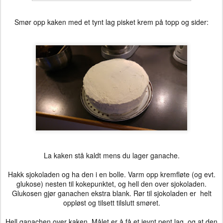
Smør opp kaken med et tynt lag pisket krem på topp og sider:
La kaken stå kaldt mens du lager ganache.
Hakk sjokoladen og ha den i en bolle. Varm opp kremfløte (og evt.
glukose) nesten til kokepunktet, og hell den over sjokoladen.
Glukosen gjør ganachen ekstra blank. Rør til sjokoladen er helt
oppløst og tilsett tilslutt smøret.
Hell ganachen over kaken. Målet er å få et jevnt pent lag, og at den