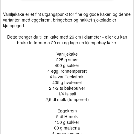
Vaniljekake er et fint utgangspunkt for fine og gode kaker, og denne
varianten med eggekrem, bringebær og hakket sjokolade er
kjempegod.
Dette trenger du til en kake med 26 cm i diameter - eller du kan
bruke to former a 20 cm og lage en kjempehøy kake.
Vaniljekake
225 g smør
400 g sukker
4 egg, romtemperert
4 ts vaniljeekstrakt
435 g hvetemel
2 1/2 ts bakepulver
1/4 ts salt
2,5 dl melk (temperert)
Eggekrem
5 dl H-melk
150 g sukker
60 g maisena
4 eggeplommer