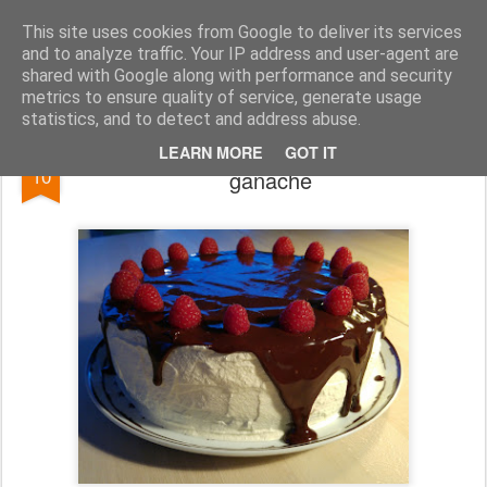
Kakelokket.no
This site uses cookies from Google to deliver its services
and to analyze traffic. Your IP address and user-agent are
shared with Google along with performance and security
metrics to ensure quality of service, generate usage
statistics, and to detect and address abuse.
Festkake med eggekrem, bringebær og
APR
LEARN MORE
GOT IT
10
ganache