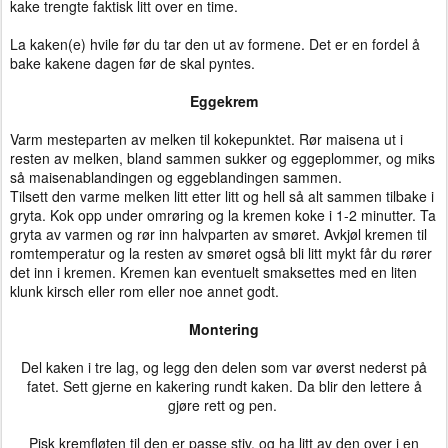
kake trengte faktisk litt over en time.
La kaken(e) hvile før du tar den ut av formene. Det er en fordel å
bake kakene dagen før de skal pyntes.
Eggekrem
Varm mesteparten av melken til kokepunktet. Rør maisena ut i
resten av melken, bland sammen sukker og eggeplommer, og miks
så maisenablandingen og eggeblandingen sammen.
Tilsett den varme melken litt etter litt og hell så alt sammen tilbake i
gryta. Kok opp under omrøring og la kremen koke i 1-2 minutter. Ta
gryta av varmen og rør inn halvparten av smøret. Avkjøl kremen til
romtemperatur og la resten av smøret også bli litt mykt får du rører
det inn i kremen. Kremen kan eventuelt smaksettes med en liten
klunk kirsch eller rom eller noe annet godt.
Montering
Del kaken i tre lag, og legg den delen som var øverst nederst på
fatet. Sett gjerne en kakering rundt kaken. Da blir den lettere å
gjøre rett og pen.
Pisk kremfløten til den er passe stiv, og ha litt av den over i en