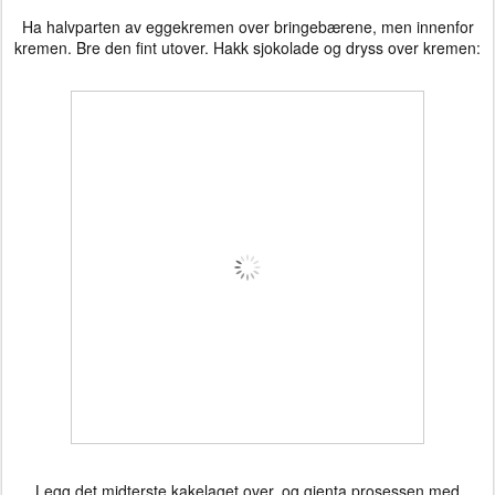
Ha halvparten av eggekremen over bringebærene, men innenfor
kremen. Bre den fint utover. Hakk sjokolade og dryss over kremen:
Legg det midterste kakelaget over, og gjenta prosessen med