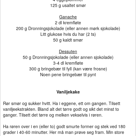
125 g usaltet smør
Ganache
2 dl kremfløte
200 g Dronningsjokolade (eller annen mørk sjokolade)
Litt glukose hvis du har (2 ts)
50 g kaldt smør
Dessuten
50 g Dronningsjokolade (eller annen sjokolade)
3-4 dl kremfløte
300 g bringebær til fyll (kan være frosne)
Noen pene bringebær til pynt
Vaniljekake
Rør smør og sukker hvitt. Ha i eggene, ett om gangen. Tilsett
vaniljeekstrakten. Bland alt det tørre godt og sikt det minst to
ganger. Tilsett det tørre og melken vekselvis i røren.
Ha røren over i en (eller to) godt smurte former og stek ved 180
grader i 40-60 minutter. Her må man prøve seg fram. Min store